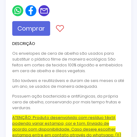
Comprar
DESCRIÇÃO
Os envelopes de cera de abelha são usados para
substituir o plástico filme de maneira ecológica. São
feitos em cortes de tecidos 100% algodão e embebidos
em cera de abelha e óleos vegetais.
São laváveis e reutilizáveis e duram de seis meses a até
um ano, se usados de maneira adequada.
Possuem ação bactericida e antifúngicas, da própria
cera de abelha, conservando por mais tempo frutas e
verduras.
ATENÇÃO: Produto desenvolvido com resíduo têxtil,
podendo variar estampa, cor e tom. Enviado de
acordo com disponibilidade. Caso deseje escolher
estampa entre em contato através do whatsapp: (11)