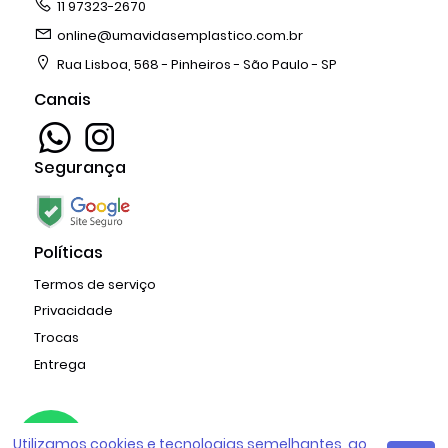
11 97323-2670
online@umavidasemplastico.com.br
Rua Lisboa, 568 - Pinheiros - São Paulo - SP
Canais
Segurança
Políticas
Termos de serviço
Privacidade
Trocas
Entrega
Copyright © 2026 Mapeei Colab
Utilizamos cookies e tecnologias semelhantes, ao