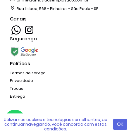
online@umavidasemplastico.com.br
Rua Lisboa, 568 - Pinheiros - São Paulo - SP
Canais
Segurança
Políticas
Termos de serviço
Privacidade
Trocas
Entrega
Copyright © 2026 Mapeei Colab
Utilizamos cookies e tecnologias semelhantes, ao
criado com
AppCollaborative
OK
continuar navegando, você concorda com estas
condições.