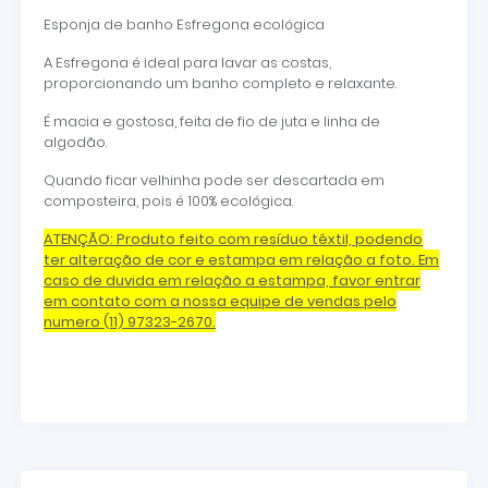
Esponja de banho Esfregona ecológica
A Esfregona é ideal para lavar as costas,
proporcionando um banho completo e relaxante.
É macia e gostosa, feita de fio de juta e linha de
algodão.
Quando ficar velhinha pode ser descartada em
composteira, pois é 100% ecológica.
ATENÇÃO: Produto feito com resíduo têxtil, podendo
ter alteração de cor e estampa em relação a foto. Em
caso de duvida em relação a estampa, favor entrar
em contato com a nossa equipe de vendas pelo
numero (11) 97323-2670.